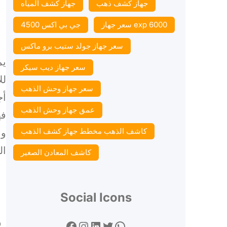
جهاز كشف ذهب
جهاز كشف المياه
سعر جهاز exp 6000
جي بي اكس 4500
سعر جهاز جولد ستيب برو ماكس
يم
سعر جهاز ديب سيكر
لل
سعر جهاز وحش الذهب
أج
عمق جهاز وحش الذهب
فه
كاشف الذهب مخطط جهاز كشف الذهب
وا
ال
كاشف المعادن الصغير
Social Icons
و
Facebook
Instagram
LinkedIn
Twitter
WhatsApp