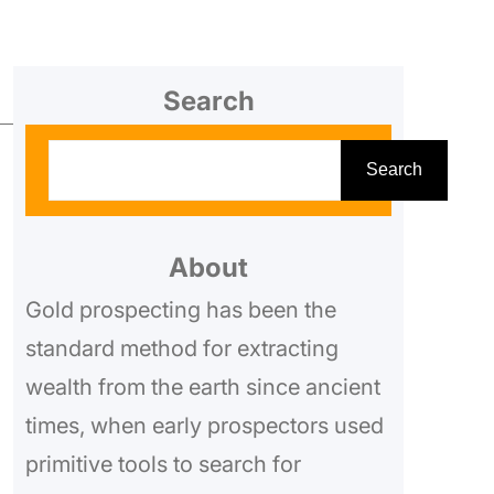
Search
S
Search
e
a
r
About
c
Gold prospecting has been the
h
standard method for extracting
wealth from the earth since ancient
times, when early prospectors used
primitive tools to search for