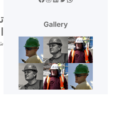
ت
Gallery
ا
شا