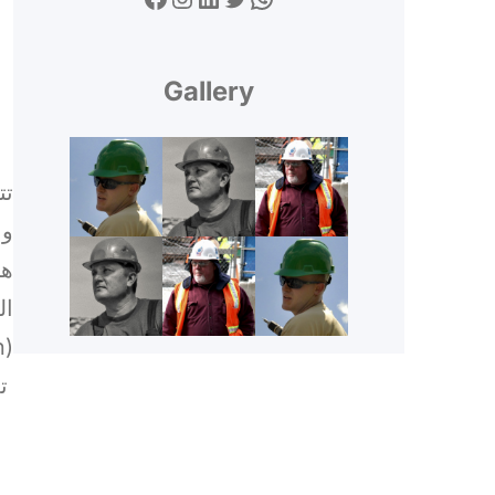
Gallery
تت
وا
هن
).