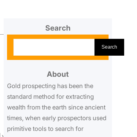
Search
S
Search
e
a
r
About
c
Gold prospecting has been the
h
standard method for extracting
wealth from the earth since ancient
times, when early prospectors used
primitive tools to search for
دا