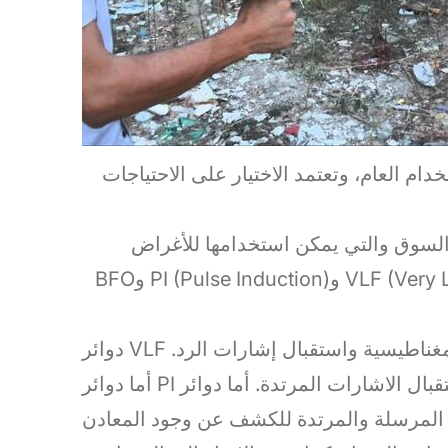
ام العام، وتعتمد الاختيار على الاحتياجات
 السوق والتي يمكن استخدامها للأغراض
العامة. بعض أفضل الأنواع تشمل دوائر VLF (Very Low Frequency) وPI (Pulse Induction) وBFO
دوائر VLF تعتبر من أكثر الأنواع شيوعاً وهي تعمل بإرسال إشارات مغناطيسية واستقبال إشارات الرد.
أما دوائر PI فهي تعمل بإرسال نبضات كهربائية قصيرة ثم استقبال الاشارات المرتدة. أما دوائر BFO