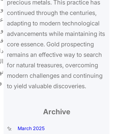
precious metals. This practice has
وج
continued through the centuries,
عن
adapting to modern technological
وه
advancements while maintaining its
في
core essence. Gold prospecting
دا
remains an effective way to search
ال
for natural treasures, overcoming
ته
modern challenges and continuing
و
to yield valuable discoveries.
Archive
March 2025