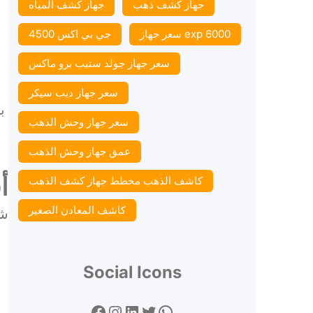
جهاز كشف ذهب
جهاز كشف المياه
سعر جهاز exp 6000
جي بي اكس 4500
سعر جهاز جولد ستيب برو ماكس
سعر جهاز ديب سيكر
ب
سعر جهاز وحش الذهب
عمق جهاز وحش الذهب
أ
كاشف الذهب مخطط جهاز كشف الذهب
كاشف المعادن الصغير
شا
Social Icons
Facebook
Instagram
LinkedIn
Twitter
WhatsApp