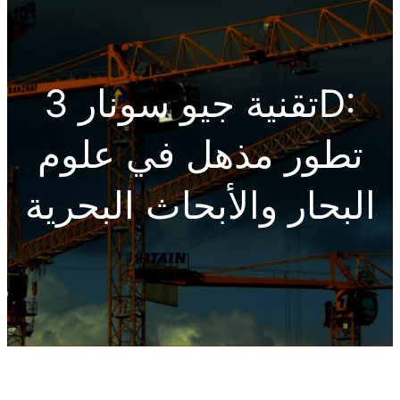
h
تقنية جيو سونار 3D:
تطور مذهل في علوم
البحار والأبحاث البحرية