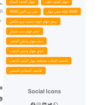
جهاز كشف ذهب
جهاز كشف المياه
بع
ال
سعر جهاز exp 6000
جي بي اكس 4500
ي
سعر جهاز جولد ستيب برو ماكس
سعر جهاز ديب سيكر
سعر جهاز وحش الذهب
عمق جهاز وحش الذهب
كاشف الذهب مخطط جهاز كشف الذهب
ب
كاشف المعادن الصغير
م
Social Icons
و
Facebook
Instagram
LinkedIn
Twitter
WhatsApp