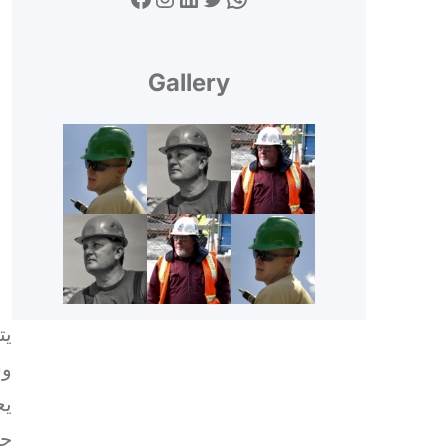
Gallery
يت
وس
يع
حا