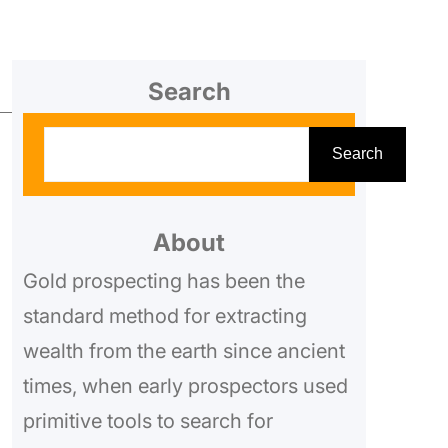
Search
S
Search
e
a
r
About
c
Gold prospecting has been the
h
standard method for extracting
wealth from the earth since ancient
times, when early prospectors used
primitive tools to search for