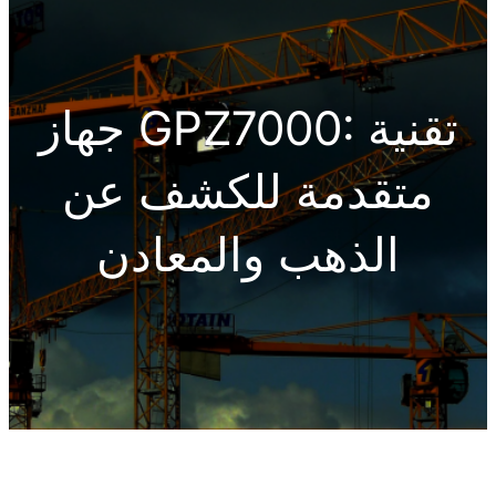
h
جهاز GPZ7000: تقنية
متقدمة للكشف عن
الذهب والمعادن