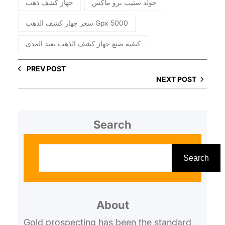
جولد ستيب برو ماكس
جهاز كشف ذهب
سعر جهاز كشف الذهب Gpx 5000
كيفية صنع جهاز كشف الذهب بعيد المدى
PREV POST
NEXT POST
Search
S
e
Search
a
r
About
c
h
Gold prospecting has been the standard