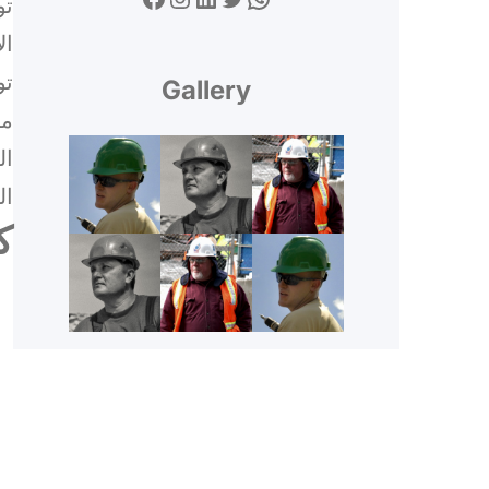
تو
ال
تو
Gallery
مت
ال
ال
ك