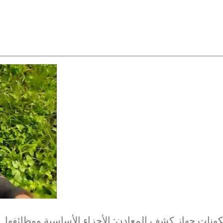
ونات جهاز كشف المعادن: الأجزاء الأساسية ووظائفها