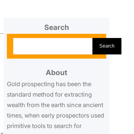
Search
S
Search
e
a
r
About
c
Gold prospecting has been the
h
standard method for extracting
wealth from the earth since ancient
times, when early prospectors used
primitive tools to search for
مك