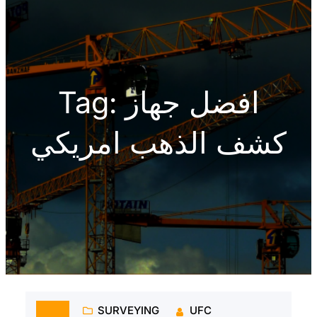
h
افضل جهاز
Tag:
كشف الذهب امريكي
SURVEYING
UFC