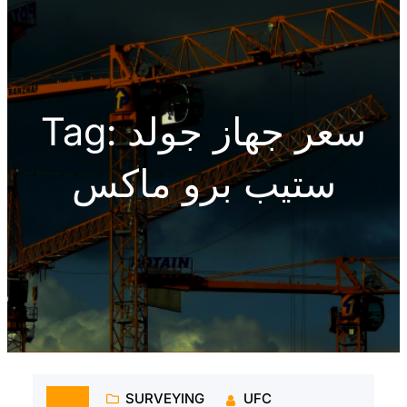
h
سعر جهاز جولد
Tag:
ستيب برو ماكس
SURVEYING
UFC