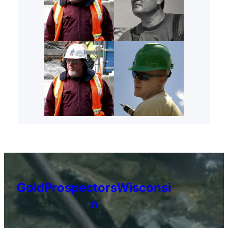
GoldProspectorsWisconsi
n