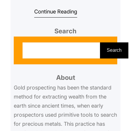
والمعادن الثمينة بسهولة ودقة.
Continue Reading
وباستخدام هذا الجهاز، س…
Search
S
e
Search
a
r
About
c
h
Gold prospecting has been the standard
method for extracting wealth from the
earth since ancient times, when early
prospectors used primitive tools to search
for precious metals. This practice has