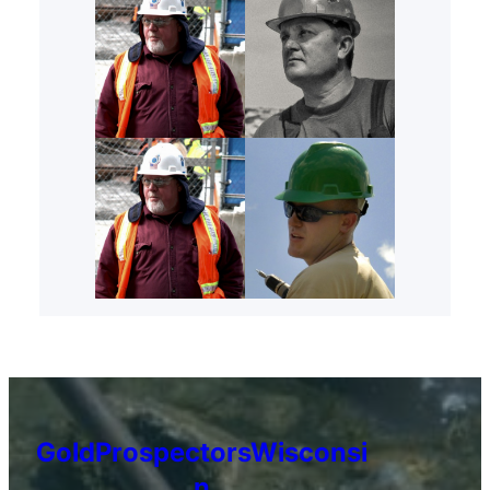
GoldProspectorsWisconsi
n