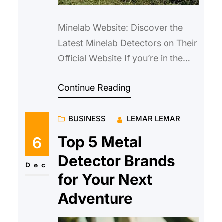
Minelab Website: Discover the
Latest Minelab Detectors on Their
Official Website If you’re in the
market for the latest and most
Continue Reading
advanced metal detectors,…
BUSINESS
LEMAR LEMAR
Top 5 Metal
6
Detector Brands
Dec
for Your Next
Adventure