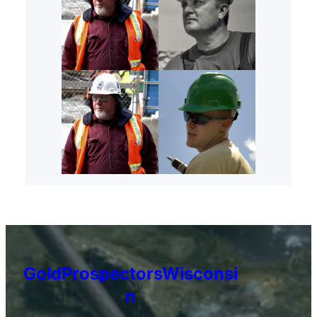
GoldProspectorsWisconsi
n