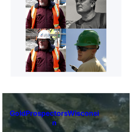
GoldProspectorsWisconsi
n