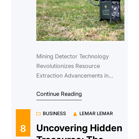
Mining Detector Technology
Revolutionizes Resource
Extraction Advancements in
mining detector technology have
Continue Reading
sparked a revolution in the
extraction of va…
BUSINESS
LEMAR LEMAR
Uncovering Hidden
8